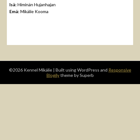
Isä:
Himinän Hujanhajan
Emä:
Mikälie Kooma
©2026 Kennel Mikälie
| Built using WordPress and
Responsive
Blogily
theme by Superb