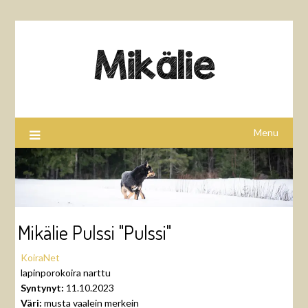
Menu
Mikälie Pulssi "Pulssi"
KoiraNet
lapinporokoira narttu
Syntynyt:
11.10.2023
Väri:
musta vaalein merkein