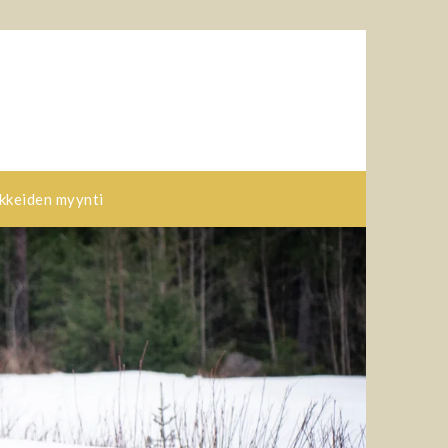
kkeiden myynti​