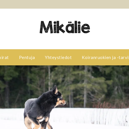
oirat
Pentuja
Yhteystiedot
Koiranruokien ja -tarvi