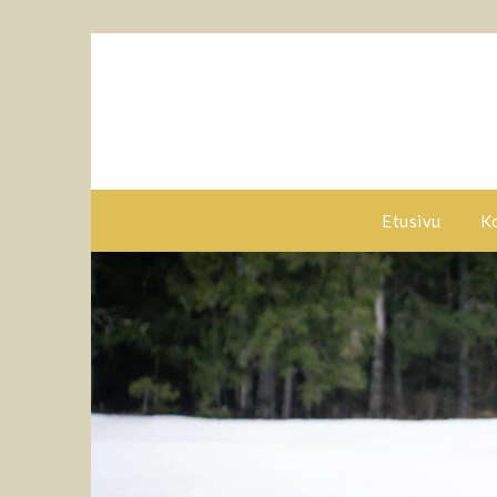
Etusivu
K