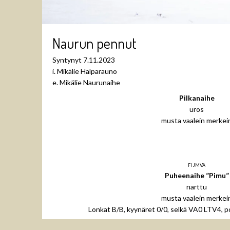
Naurun pennut
Syntynyt 7.11.2023
i. Mikälie Halparauno
e. Mikälie Naurunaihe
Pilkanaihe
uros
musta vaalein merkei
FI JMVA
Puheenaihe ”Pimu”
narttu
musta vaalein merkei
Lonkat B/B, kyynäret 0/0, selkä VA0 LTV4, po