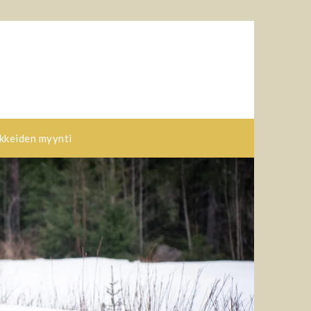
kkeiden myynti​