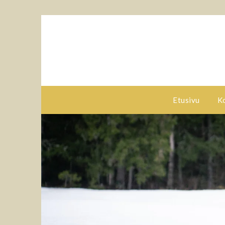
Etusivu
K