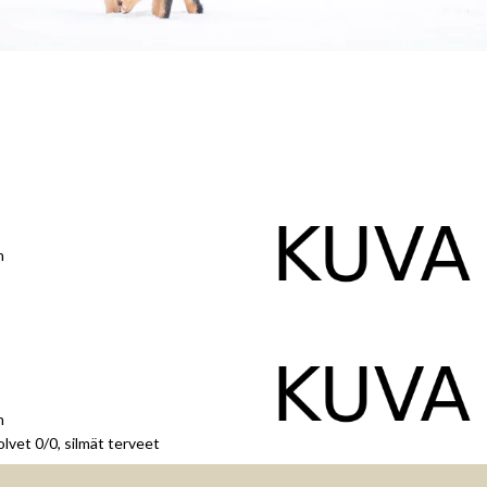
n
n
lvet 0/0, silmät terveet