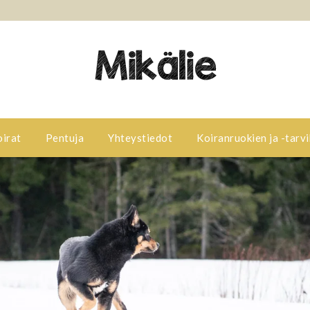
oirat
Pentuja
Yhteystiedot
Koiranruokien ja -tarvi