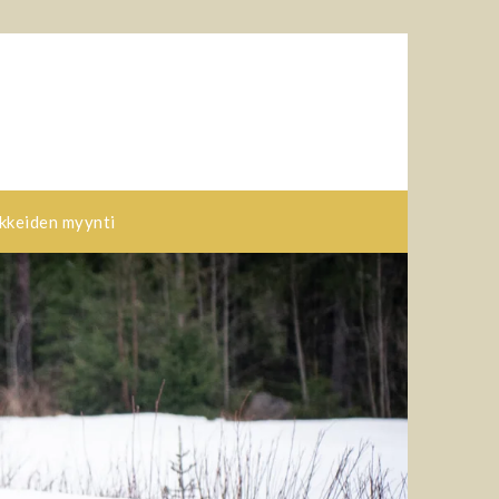
kkeiden myynti​