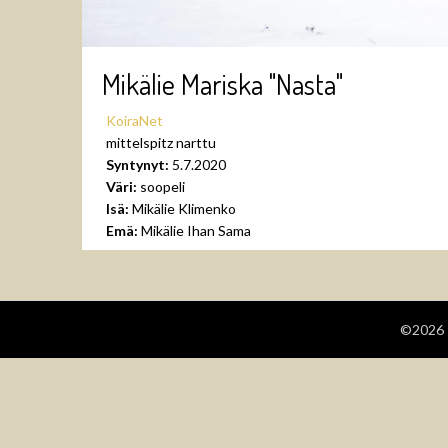
Mikälie Mariska "Nasta"
KoiraNet
mittelspitz narttu
Syntynyt:
5.7.2020
Väri:
soopeli
Isä:
Mikälie Klimenko
Emä:
Mikälie Ihan Sama
©2026 