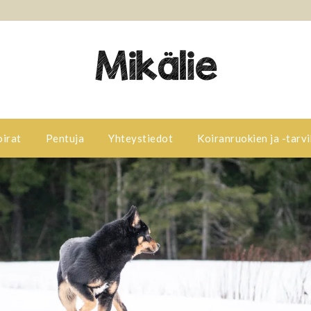
oirat
Pentuja
Yhteystiedot
Koiranruokien ja -tarvi