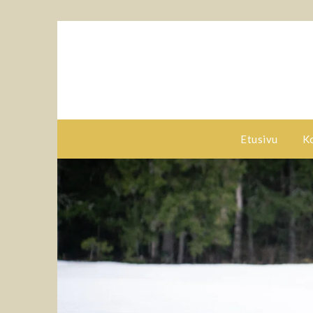
Etusivu
K