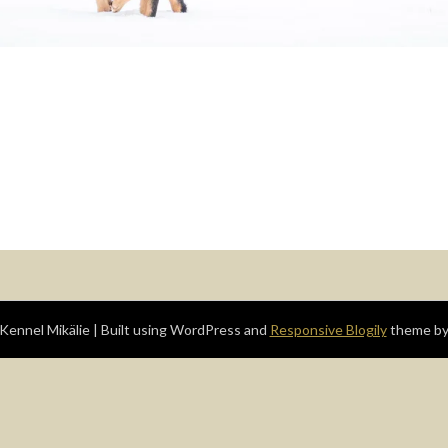
Kennel Mikälie
| Built using WordPress and
Responsive Blogily
theme by